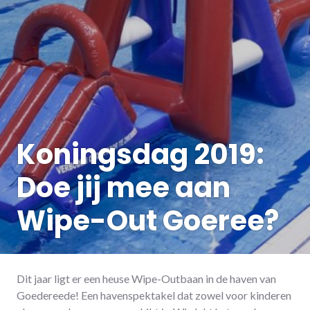
Koningsdag 2019:
Doe jij mee aan
Wipe-Out Goeree?
Dit jaar ligt er een heuse Wipe-Outbaan in de haven van
Goedereede! Een havenspektakel dat zowel voor kinderen