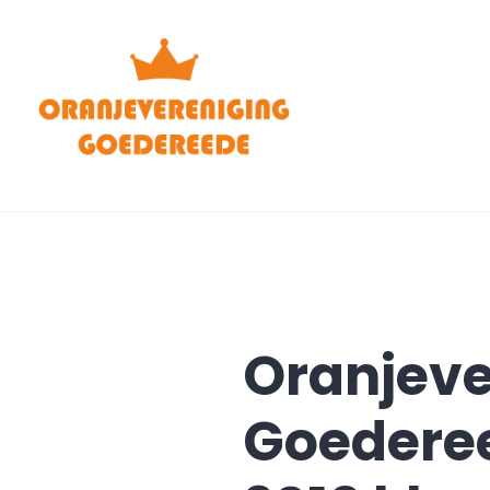
Meteen
naar
de
inhoud
Oranjeve
Goedere